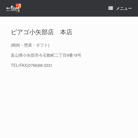
コ
メニュー
ン
テ
ン
ツ
ピアゴ小矢部店 本店
へ
ス
キ
(精肉・惣菜・ギフト)
ッ
富山県小矢部市今石動町二丁目9番18号
プ
TEL/FAX(0766)68-3331