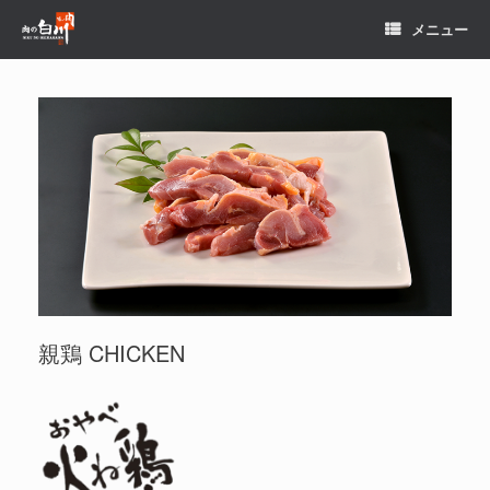
コ
メニュー
ン
テ
ン
ツ
へ
ス
キ
ッ
プ
親鶏 CHICKEN