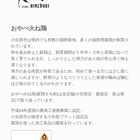
おやべ火ね鶏
小矢部市は県内でも有数の鶏卵産地。多くの採卵用親鶏が飼育さ
れています。
卵を産み終えた親鶏は、飼育期間が１年半～２年と若鶏に比べて
長く育てられる分、しっかりとした弾力があり肉の色も赤く味も
濃くなります。
弾力のある肉質が特長であるため、初めて食べる方には少し固く
感じられますが、軟骨のようなコリコリとした食感や噛めば噛む
ほど味が出てくるのがわかります。
おやべ火ね鶏(親鶏モモ肉)は全店舗(小矢部店・砺波店・富山東
店)で取り扱っています。
平成24年度国の農商工連携事業に認定。
小矢部市が推奨する小矢部ブランド認定品
親鶏を使った加工食品の開発を行っています。