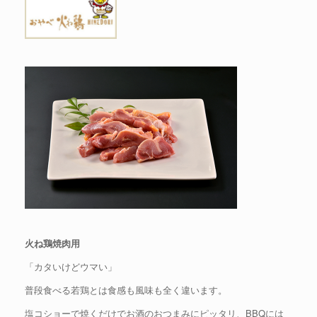
火ね鶏焼肉用
「カタいけどウマい」
普段食べる若鶏とは食感も風味も全く違います。
塩コショーで焼くだけでお酒のおつまみにピッタリ、BBQには